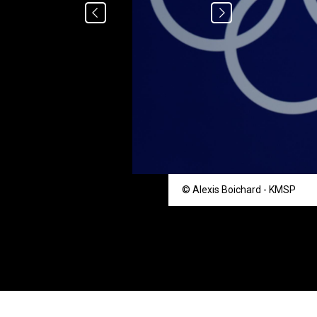
© Alexis Boichard - KMSP