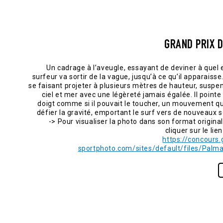
E PRIX]
GRAND PRIX 
 du stade
Un cadrage à l’aveugle, essayant de deviner à quel e
, veuillez
surfeur va sortir de la vague, jusqu’à ce qu’il apparaisse.
 suivant :
se faisant projeter à plusieurs mètres de hauteur, suspe
gruissan-
ciel et mer avec une légèreté jamais égalée. Il pointe 
res202...
doigt comme si il pouvait le toucher, un mouvement q
défier la gravité, emportant le surf vers de nouveaux
-> Pour visualiser la photo dans son format original
rev
next
cliquer sur le lien
https://concours.
sportphoto.com/sites/default/files/Palma
p