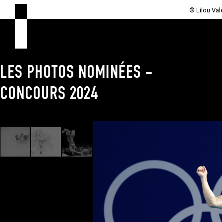
ld UK/Getty
© Lilou Val
LES PHOTOS NOMINÉES -
CONCOURS 2024